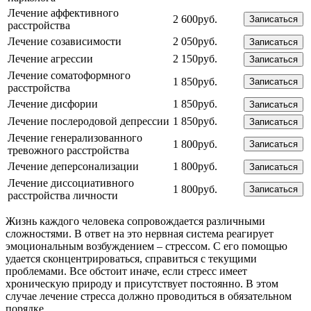
Лечение аффективного
2 600руб.
Записаться
расстройства
Лечение созависимости
2 050руб.
Записаться
Лечение агрессии
2 150руб.
Записаться
Лечение соматоформного
1 850руб.
Записаться
расстройства
Лечение дисфории
1 850руб.
Записаться
Лечение послеродовой депрессии
1 850руб.
Записаться
Лечение генерализованного
1 800руб.
Записаться
тревожного расстройства
Лечение деперсонализации
1 800руб.
Записаться
Лечение диссоциативного
1 800руб.
Записаться
расстройства личности
Жизнь каждого человека сопровождается различными
сложностями. В ответ на это нервная система реагирует
эмоциональным возбуждением – стрессом. С его помощью
удается сконцентрироваться, справиться с текущими
проблемами. Все обстоит иначе, если стресс имеет
хроническую природу и присутствует постоянно. В этом
случае лечение стресса должно проводиться в обязательном
порядке.