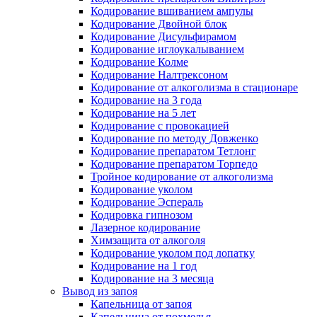
Кодирование вшиванием ампулы
Кодирование Двойной блок
Кодирование Дисульфирамом
Кодирование иглоукалыванием
Кодирование Колме
Кодирование Налтрексоном
Кодирование от алкоголизма в стационаре
Кодирование на 3 года
Кодирование на 5 лет
Кодирование с провокацией
Кодирование по методу Довженко
Кодирование препаратом Тетлонг
Кодирование препаратом Торпедо
Тройное кодирование от алкоголизма
Кодирование уколом
Кодирование Эспераль
Кодировка гипнозом
Лазерное кодирование
Химзащита от алкоголя
Кодирование уколом под лопатку
Кодирование на 1 год
Кодирование на 3 месяца
Вывод из запоя
Капельница от запоя
Капельница от похмелья