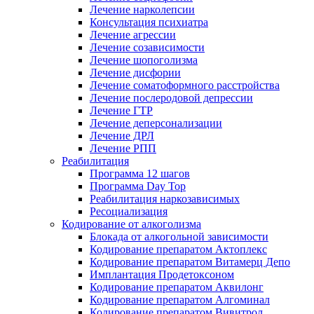
Лечение нарколепсии
Консультация психиатра
Лечение агрессии
Лечение созависимости
Лечение шопоголизма
Лечение дисфории
Лечение соматоформного расстройства
Лечение послеродовой депрессии
Лечение ГТР
Лечение деперсонализации
Лечение ДРЛ
Лечение РПП
Реабилитация
Программа 12 шагов
Программа Day Top
Реабилитация наркозависимых
Ресоциализация
Кодирование от алкоголизма
Блокада от алкогольной зависимости
Кодирование препаратом Актоплекс
Кодирование препаратом Витамерц Депо
Имплантация Продетоксоном
Кодирование препаратом Аквилонг
Кодирование препаратом Алгоминал
Кодирование препаратом Вивитрол