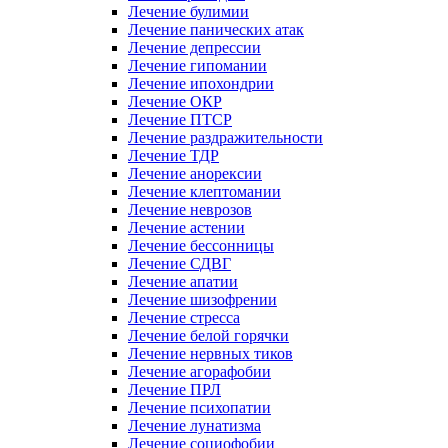
Лечение булимии
Лечение панических атак
Лечение депрессии
Лечение гипомании
Лечение ипохондрии
Лечение ОКР
Лечение ПТСР
Лечение раздражительности
Лечение ТДР
Лечение анорексии
Лечение клептомании
Лечение неврозов
Лечение астении
Лечение бессонницы
Лечение СДВГ
Лечение апатии
Лечение шизофрении
Лечение стресса
Лечение белой горячки
Лечение нервных тиков
Лечение агорафобии
Лечение ПРЛ
Лечение психопатии
Лечение лунатизма
Лечение социофобии