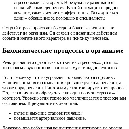
стрессовыми факторами. В результате развивается
нервный срыв, депрессия. В этой ситуации народное
лечение, самолечение не эффективны. Выход только
один – обращение за помощью к специалисту.
Острый стресс протекает быстро и более разрушительно
действует на организм. Он связан с внезапным действием
событий негативного характера на психику человека.
Биохимические процессы в организме
Реакция нашего организма в ответ на стресс находится под
контролем двух органов – гипоталамуса и надпочечников.
Если человеку что-то угрожает, то выделяются гормоны.
Надпочечники выбрасывают в кровяное русло адреналин, а
также норадреналин. Гипоталамус контролирует этот процесс.
Под его влиянием образуется еще один гормон стресса –
кортизол. Уровень этих гормонов увеличивается с тревожным
состоянием. В результате их действия:
пульс и дыхание становится чаще;
повышается артериальное давление.
Доказано, что небольшая концентрация кортизона не опасна