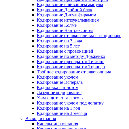
Кодирование вшиванием ампулы
Кодирование Двойной блок
Кодирование Дисульфирамом
Кодирование иглоукалыванием
Кодирование Колме
Кодирование Налтрексоном
Кодирование от алкоголизма в стационаре
Кодирование на 3 года
Кодирование на 5 лет
Кодирование с провокацией
Кодирование по методу Довженко
Кодирование препаратом Тетлонг
Кодирование препаратом Торпедо
Тройное кодирование от алкоголизма
Кодирование уколом
Кодирование Эспераль
Кодировка гипнозом
Лазерное кодирование
Химзащита от алкоголя
Кодирование уколом под лопатку
Кодирование на 1 год
Кодирование на 3 месяца
Вывод из запоя
Капельница от запоя
Капельница от похмелья