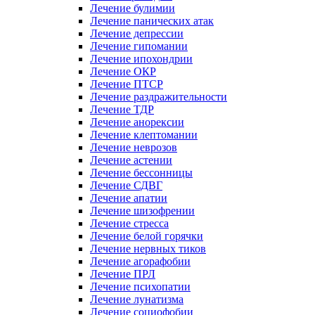
Лечение булимии
Лечение панических атак
Лечение депрессии
Лечение гипомании
Лечение ипохондрии
Лечение ОКР
Лечение ПТСР
Лечение раздражительности
Лечение ТДР
Лечение анорексии
Лечение клептомании
Лечение неврозов
Лечение астении
Лечение бессонницы
Лечение СДВГ
Лечение апатии
Лечение шизофрении
Лечение стресса
Лечение белой горячки
Лечение нервных тиков
Лечение агорафобии
Лечение ПРЛ
Лечение психопатии
Лечение лунатизма
Лечение социофобии