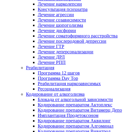
Лечение нарколепсии
Консультация психиатра
Лечение агрессии
Лечение созависимости
Лечение шопоголизма
Лечение дисфории
Лечение соматоформного расстройства
Лечение послеродовой депрессии
Лечение ГТР
Лечение деперсонализации
Лечение ДРЛ
Лечение РПП
Реабилитация
Программа 12 шагов
Программа Day Top
Реабилитация наркозависимых
Ресоциализация
Кодирование от алкоголизма
Блокада от алкогольной зависимости
Кодирование препаратом Актоплекс
Кодирование препаратом Витамерц Депо
Имплантация Продетоксоном
Кодирование препаратом Аквилонг
Кодирование препаратом Алгоминал
Кодирование препаратом Вивитрол