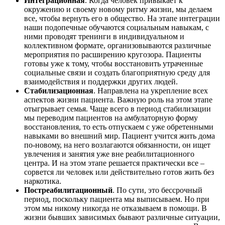
Интеграционная
. Когда человек привыкает к
окружению и своему новому ритму жизни, мы делаем
все, чтобы вернуть его в общество. На этапе интеграции
наши подопечные обучаются социальным навыкам, с
ними проводят тренинги в индивидуальном и
коллективном формате, организовываются различные
мероприятия по расширению кругозора. Пациенты
готовы уже к тому, чтобы восстановить утраченные
социальные связи и создать благоприятную среду для
взаимодействия и поддержки других людей.
Стабилизационная
. Направлена на укрепление всех
аспектов жизни пациента. Важную роль на этом этапе
отыгрывает семья. Чаще всего в период стабилизации
мы переводим пациентов на амбулаторную форму
восстановления, то есть отпускаем с уже обретенными
навыками во внешний мир. Пациент учится жить дома
по-новому, на него возлагаются обязанности, он ищет
увлечения и занятия уже вне реабилитационного
центра. И на этом этапе решается практически все –
сорвется ли человек или действительно готов жить без
наркотика.
Постреабилитационный
. По сути, это бессрочный
период, поскольку пациента мы выписываем. Но при
этом мы никому никогда не отказываем в помощи. В
жизни бывших зависимых бывают различные ситуации,