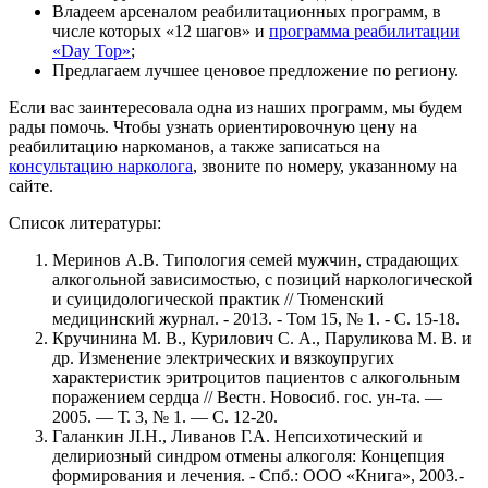
Владеем арсеналом реабилитационных программ, в
числе которых «12 шагов» и
программа реабилитации
«Day Top»
;
Предлагаем лучшее ценовое предложение по региону.
Если вас заинтересовала одна из наших программ, мы будем
рады помочь. Чтобы узнать ориентировочную цену на
реабилитацию наркоманов, а также записаться на
консультацию нарколога
, звоните по номеру, указанному на
сайте.
Список литературы:
Меринов А.В. Типология семей мужчин, страдающих
алкогольной зависимостью, с позиций наркологической
и суицидологической практик // Тюменский
медицинский журнал. - 2013. - Том 15, № 1. - С. 15-18.
Кручинина М. В., Курилович С. А., Паруликова М. В. и
др. Изменение электрических и вязкоупругих
характеристик эритроцитов пациентов с алкогольным
поражением сердца // Вестн. Новосиб. гос. ун-та. —
2005. — Т. 3, № 1. — С. 12-20.
Галанкин JI.H., Ливанов Г.А. Непсихотический и
делириозный синдром отмены алкоголя: Концепция
формирования и лечения. - Спб.: ООО «Книга», 2003.-