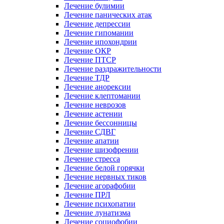
Лечение булимии
Лечение панических атак
Лечение депрессии
Лечение гипомании
Лечение ипохондрии
Лечение ОКР
Лечение ПТСР
Лечение раздражительности
Лечение ТДР
Лечение анорексии
Лечение клептомании
Лечение неврозов
Лечение астении
Лечение бессонницы
Лечение СДВГ
Лечение апатии
Лечение шизофрении
Лечение стресса
Лечение белой горячки
Лечение нервных тиков
Лечение агорафобии
Лечение ПРЛ
Лечение психопатии
Лечение лунатизма
Лечение социофобии