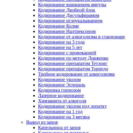
Кодирование вшиванием ампулы
Кодирование Двойной блок
Кодирование Дисульфирамом
Кодирование иглоукалыванием
Кодирование Колме
Кодирование Налтрексоном
Кодирование от алкоголизма в стационаре
Кодирование на 3 года
Кодирование на 5 лет
Кодирование с провокацией
Кодирование по методу Довженко
Кодирование препаратом Тетлонг
Кодирование препаратом Торпедо
Тройное кодирование от алкоголизма
Кодирование уколом
Кодирование Эспераль
Кодировка гипнозом
Лазерное кодирование
Химзащита от алкоголя
Кодирование уколом под лопатку
Кодирование на 1 год
Кодирование на 3 месяца
Вывод из запоя
Капельница от запоя
Капельница от похмелья