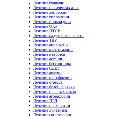
Лечение булимии
Лечение панических атак
Лечение депрессии
Лечение гипомании
Лечение ипохондрии
Лечение ОКР
Лечение ПТСР
Лечение раздражительности
Лечение ТДР
Лечение анорексии
Лечение клептомании
Лечение неврозов
Лечение астении
Лечение бессонницы
Лечение СДВГ
Лечение апатии
Лечение шизофрении
Лечение стресса
Лечение белой горячки
Лечение нервных тиков
Лечение агорафобии
Лечение ПРЛ
Лечение психопатии
Лечение лунатизма
Лечение социофобии