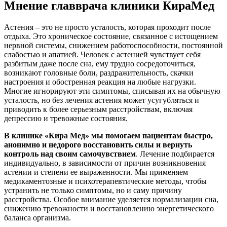
Мнение главврача клиники КираМед
Астения – это не просто усталость, которая проходит после
отдыха. Это хроническое состояние, связанное с истощением
нервной системы, снижением работоспособности, постоянной
слабостью и апатией. Человек с астенией чувствует себя
разбитым даже после сна, ему трудно сосредоточиться,
возникают головные боли, раздражительность, скачки
настроения и обостренная реакция на любые нагрузки.
Многие игнорируют эти симптомы, списывая их на обычную
усталость, но без лечения астения может усугубляться и
приводить к более серьезным расстройствам, включая
депрессию и тревожные состояния.
В клинике «Кира Мед» мы помогаем пациентам быстро,
анонимно и недорого восстановить силы и вернуть
контроль над своим самочувствием
. Лечение подбирается
индивидуально, в зависимости от причин возникновения
астении и степени ее выраженности. Мы применяем
медикаментозные и психотерапевтические методы, чтобы
устранить не только симптомы, но и саму причину
расстройства. Особое внимание уделяется нормализации сна,
снижению тревожности и восстановлению энергетического
баланса организма.