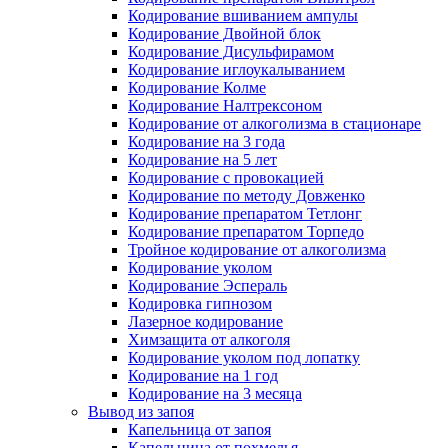
Кодирование вшиванием ампулы
Кодирование Двойной блок
Кодирование Дисульфирамом
Кодирование иглоукалыванием
Кодирование Колме
Кодирование Налтрексоном
Кодирование от алкоголизма в стационаре
Кодирование на 3 года
Кодирование на 5 лет
Кодирование с провокацией
Кодирование по методу Довженко
Кодирование препаратом Тетлонг
Кодирование препаратом Торпедо
Тройное кодирование от алкоголизма
Кодирование уколом
Кодирование Эспераль
Кодировка гипнозом
Лазерное кодирование
Химзащита от алкоголя
Кодирование уколом под лопатку
Кодирование на 1 год
Кодирование на 3 месяца
Вывод из запоя
Капельница от запоя
Капельница от похмелья