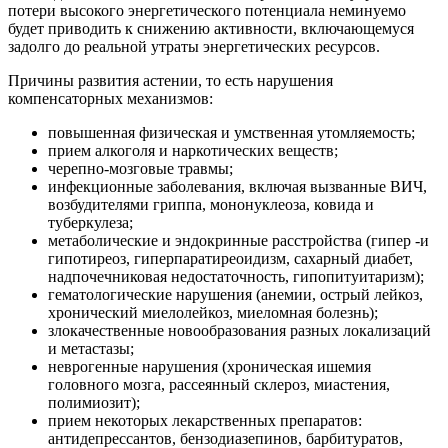
потери высокого энергетического потенциала неминуемо
будет приводить к снижению активности, включающемуся
задолго до реальной утраты энергетических ресурсов.
Причины развития астении, то есть нарушения
компенсаторных механизмов:
повышенная физическая и умственная утомляемость;
прием алкоголя и наркотических веществ;
черепно-мозговые травмы;
инфекционные заболевания, включая вызванные ВИЧ,
возбудителями гриппа, мононуклеоза, ковида и
туберкулеза;
метаболические и эндокринные расстройства (гипер -и
гипотиреоз, гиперпаратиреоидизм, сахарный диабет,
надпочечниковая недостаточность, гипопитуитаризм);
гематологические нарушения (анемии, острый лейкоз,
хронический миелолейкоз, миеломная болезнь);
злокачественные новообразования разных локализаций
и метастазы;
неврогенные нарушения (хроническая ишемия
головного мозга, рассеянный склероз, миастения,
полимиозит);
прием некоторых лекарственных препаратов:
антидепрессантов, бензодиазепинов, барбитуратов,