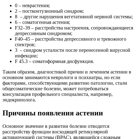
0 – неврастения;
2 – постконтузионный синдром;
8 – другие нарушения вегетативной нервной системы;
6 – соматогенная астения;
F32–39 – расстройства настроения, сопровождающиеся
депрессивным синдромом;
F40–45 – расстройства депрессивного и тревожного
спектров;
3 – синдром усталости после перенесенной вирусной
инфекции;
F 45.3 – соматоформная дисфункция.
Таким образом, диагностикой причин и лечением астении в
основном занимаются неврологи и психиатры, но если
факторами, способствующими развитию патологии, стали
общесоматические болезни, может потребоваться
консультация профильного специалиста, например,
эндокринолога.
Причины появления астении
Основное значение в развитии болезни отводится
расстройству функции восходящей ретикулярной
активирующей системы (ВРАС), являющейся сложным