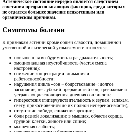
Астеническое состояние нередко является следствием
сочетания предрасполагающих факторов, среди которых
не отдается большее значение психогенным или
органическим причинам
.
Симптомы болезни
К признакам астении кроме общей слабости, повышенной
умственной и физической утомляемости относятся:
повышенная возбудимость и раздражительность;
эмоциональная неустойчивость (частая смена
настроения);
снижение концентрации внимания и
работоспособности;
нарушения цикла «сон – бодрствование»: долгое
засыпание, неглубокий прерывистый сон, тревожные и
устрашающие сновидения, дневная сонливость;
гиперестезия (гиперчувствительность к звукам, запахам,
свету, прикосновениям до их полной непереносимости);
отсутствие либидо, снижение эрекции;
боли разной локализации: в мышцах, области сердца,
грудной клетки, животе или спине;
мышечная слабость;
нарушения памяти и бдительности;