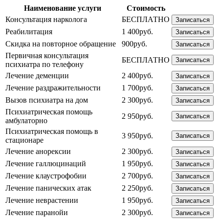
Наименование услуги
Стоимость
Консультация нарколога
БЕСПЛАТНО
Записаться
Реабилитация
1 400руб.
Записаться
Скидка на повторное обращение
900руб.
Записаться
Первичная консультация
БЕСПЛАТНО
Записаться
психиатра по телефону
Лечение деменции
2 400руб.
Записаться
Лечение раздражительности
1 700руб.
Записаться
Вызов психиатра на дом
2 300руб.
Записаться
Психиатрическая помощь
2 950руб.
Записаться
амбулаторно
Психиатрическая помощь в
3 950руб.
Записаться
стационаре
Лечение анорексии
2 300руб.
Записаться
Лечение галлюцинаций
1 950руб.
Записаться
Лечение клаустрофобии
2 700руб.
Записаться
Лечение панических атак
2 250руб.
Записаться
Лечение неврастении
1 950руб.
Записаться
Лечение паранойи
2 300руб.
Записаться