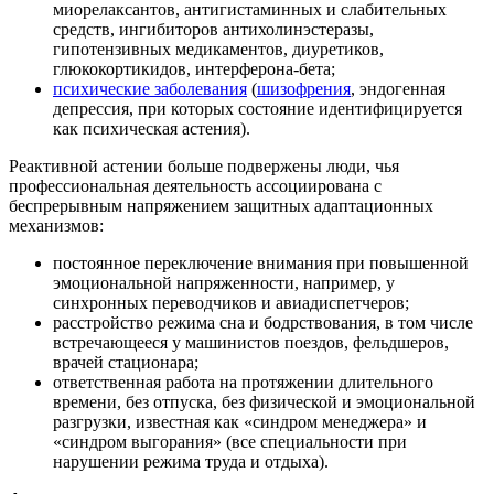
миорелаксантов, антигистаминных и слабительных
средств, ингибиторов антихолинэстеразы,
гипотензивных медикаментов, диуретиков,
глюкокортикидов, интерферона-бета;
психические заболевания
(
шизофрения
, эндогенная
депрессия, при которых состояние идентифицируется
как психическая астения).
Реактивной астении больше подвержены люди, чья
профессиональная деятельность ассоциирована с
беспрерывным напряжением защитных адаптационных
механизмов:
постоянное переключение внимания при повышенной
эмоциональной напряженности, например, у
синхронных переводчиков и авиадиспетчеров;
расстройство режима сна и бодрствования, в том числе
встречающееся у машинистов поездов, фельдшеров,
врачей стационара;
ответственная работа на протяжении длительного
времени, без отпуска, без физической и эмоциональной
разгрузки, известная как «синдром менеджера» и
«синдром выгорания» (все специальности при
нарушении режима труда и отдыха).