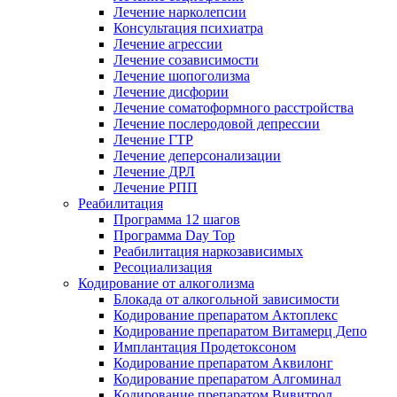
Лечение нарколепсии
Консультация психиатра
Лечение агрессии
Лечение созависимости
Лечение шопоголизма
Лечение дисфории
Лечение соматоформного расстройства
Лечение послеродовой депрессии
Лечение ГТР
Лечение деперсонализации
Лечение ДРЛ
Лечение РПП
Реабилитация
Программа 12 шагов
Программа Day Top
Реабилитация наркозависимых
Ресоциализация
Кодирование от алкоголизма
Блокада от алкогольной зависимости
Кодирование препаратом Актоплекс
Кодирование препаратом Витамерц Депо
Имплантация Продетоксоном
Кодирование препаратом Аквилонг
Кодирование препаратом Алгоминал
Кодирование препаратом Вивитрол