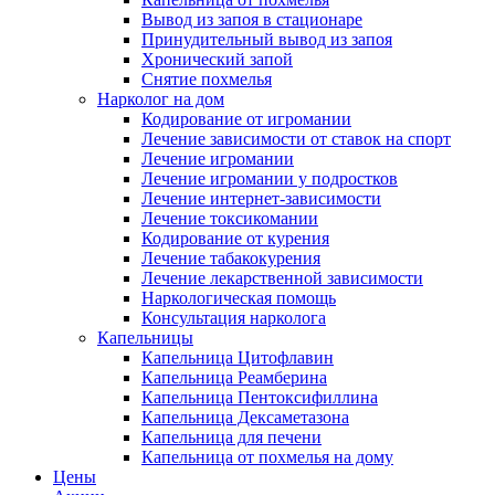
Вывод из запоя в стационаре
Принудительный вывод из запоя
Хронический запой
Снятие похмелья
Нарколог на дом
Кодирование от игромании
Лечение зависимости от ставок на спорт
Лечение игромании
Лечение игромании у подростков
Лечение интернет-зависимости
Лечение токсикомании
Кодирование от курения
Лечение табакокурения
Лечение лекарственной зависимости
Наркологическая помощь
Консультация нарколога
Капельницы
Капельница Цитофлавин
Капельница Реамберина
Капельница Пентоксифиллина
Капельница Дексаметазона
Капельница для печени
Капельница от похмелья на дому
Цены