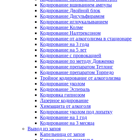
Кодирование вшиванием ампулы
Кодирование Двойной блок
Кодирование Дисульфирамом
Кодирование иглоукалыванием
Кодирование Колме
Кодирование Налтрексоном
Кодирование от алкоголизма в стационаре
Кодирование на 3 года
Кодирование на 5 лет
Кодирование с провокацией
Кодирование по методу Довженко
Кодирование препаратом Тетлонг
Кодирование препаратом Торпедо
Тройное кодирование от алкоголизма
Кодирование уколом
Кодирование Эспераль
Кодировка гипнозом
Лазерное кодирование
Химзащита от алкоголя
Кодирование уколом под лопатку
Кодирование на 1 год
Кодирование на 3 месяца
Вывод из запоя
Капельница от запоя
Капельница от похмелья