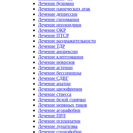
Лечение булимии
Лечение панических атак
Лечение депрессии
Лечение гипомании
Лечение ипохондрии
Лечение ОКР
Лечение ПТСР
Лечение раздражительности
Лечение ТДР
Лечение анорексии
Лечение клептомании
Лечение неврозов
Лечение астении
Лечение бессонницы
Лечение СДВГ
Лечение апатии
Лечение шизофрении
Лечение стресса
Лечение белой горячки
Лечение нервных тиков
Лечение агорафобии
Лечение ПРЛ
Лечение психопатии
Лечение лунатизма
Лечение социофобии