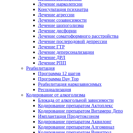
Лечение нарколепсии
Консультация психиатра
Лечение агрессии
Лечение созависимости
Лечение шопоголизма
Лечение дисфории
Лечение соматоформного расстройства
Лечение послеродовой депрессии
Лечение ГТР
Лечение деперсонализации
Лечение ДРЛ
Лечение РПП
Реабилитация
Программа 12 шагов
Программа Day Top
Реабилитация наркозависимых
Ресоциализация
Кодирование от алкоголизма
Блокада от алкогольной зависимости
Кодирование препаратом Актоплекс
Кодирование препаратом Витамерц Депо
Имплантация Продетоксоном
Кодирование препаратом Аквилонг
Кодирование препаратом Алгоминал
Кодирование препаратом Вивитрол