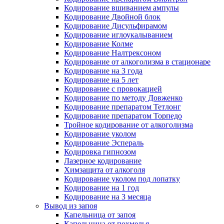
Кодирование вшиванием ампулы
Кодирование Двойной блок
Кодирование Дисульфирамом
Кодирование иглоукалыванием
Кодирование Колме
Кодирование Налтрексоном
Кодирование от алкоголизма в стационаре
Кодирование на 3 года
Кодирование на 5 лет
Кодирование с провокацией
Кодирование по методу Довженко
Кодирование препаратом Тетлонг
Кодирование препаратом Торпедо
Тройное кодирование от алкоголизма
Кодирование уколом
Кодирование Эспераль
Кодировка гипнозом
Лазерное кодирование
Химзащита от алкоголя
Кодирование уколом под лопатку
Кодирование на 1 год
Кодирование на 3 месяца
Вывод из запоя
Капельница от запоя
Капельница от похмелья