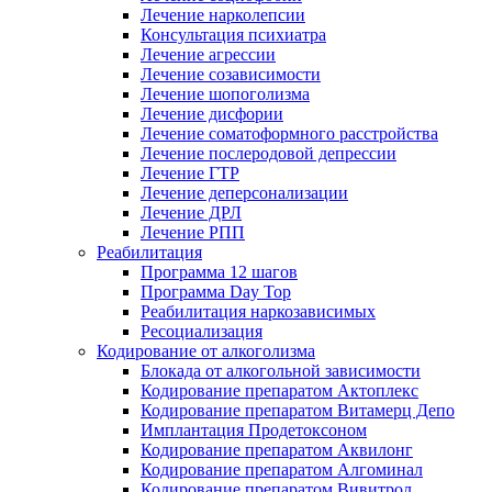
Лечение нарколепсии
Консультация психиатра
Лечение агрессии
Лечение созависимости
Лечение шопоголизма
Лечение дисфории
Лечение соматоформного расстройства
Лечение послеродовой депрессии
Лечение ГТР
Лечение деперсонализации
Лечение ДРЛ
Лечение РПП
Реабилитация
Программа 12 шагов
Программа Day Top
Реабилитация наркозависимых
Ресоциализация
Кодирование от алкоголизма
Блокада от алкогольной зависимости
Кодирование препаратом Актоплекс
Кодирование препаратом Витамерц Депо
Имплантация Продетоксоном
Кодирование препаратом Аквилонг
Кодирование препаратом Алгоминал
Кодирование препаратом Вивитрол