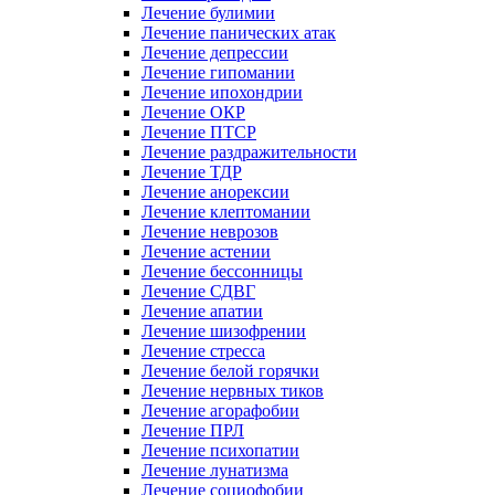
Лечение булимии
Лечение панических атак
Лечение депрессии
Лечение гипомании
Лечение ипохондрии
Лечение ОКР
Лечение ПТСР
Лечение раздражительности
Лечение ТДР
Лечение анорексии
Лечение клептомании
Лечение неврозов
Лечение астении
Лечение бессонницы
Лечение СДВГ
Лечение апатии
Лечение шизофрении
Лечение стресса
Лечение белой горячки
Лечение нервных тиков
Лечение агорафобии
Лечение ПРЛ
Лечение психопатии
Лечение лунатизма
Лечение социофобии