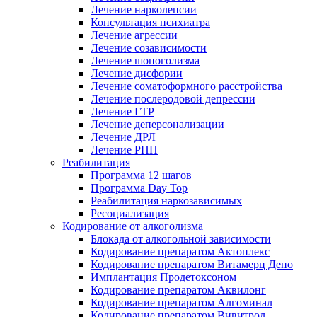
Лечение нарколепсии
Консультация психиатра
Лечение агрессии
Лечение созависимости
Лечение шопоголизма
Лечение дисфории
Лечение соматоформного расстройства
Лечение послеродовой депрессии
Лечение ГТР
Лечение деперсонализации
Лечение ДРЛ
Лечение РПП
Реабилитация
Программа 12 шагов
Программа Day Top
Реабилитация наркозависимых
Ресоциализация
Кодирование от алкоголизма
Блокада от алкогольной зависимости
Кодирование препаратом Актоплекс
Кодирование препаратом Витамерц Депо
Имплантация Продетоксоном
Кодирование препаратом Аквилонг
Кодирование препаратом Алгоминал
Кодирование препаратом Вивитрол