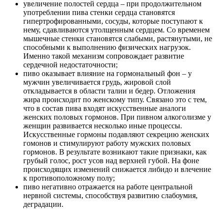
увеличение полостей сердца – при продолжительном
употреблении пива стенки сердца становятся
гипертрофированными, сосуды, которые поступают к
нему, сдавливаются утолщенным сердцем. Со временем
мышечные стенки становятся слабыми, растянутыми, не
способными к выполнению физических нагрузок.
Именно такой механизм сопровождает развитие
сердечной недостаточности;
пиво оказывает влияние на гормональный фон – у
мужчин увеличивается грудь, жировой слой
откладывается в области талии и бедер. Отложения
жира происходит по женскому типу. Связано это с тем,
что в состав пива входят искусственные аналоги
женских половых гормонов. При пивном алкоголизме у
женщин развивается несколько иные процессы.
Искусственные гормоны подавляют секрецию женских
гомонов и стимулируют работу мужских половых
гормонов. В результате возникают такие признаки, как
грубый голос, рост усов над верхней губой. На фоне
происходящих изменений снижается либидо и влечение
к противоположному полу;
пиво негативно отражается на работе центральной
нервной системы, способствуя развитию слабоумия,
деградации.