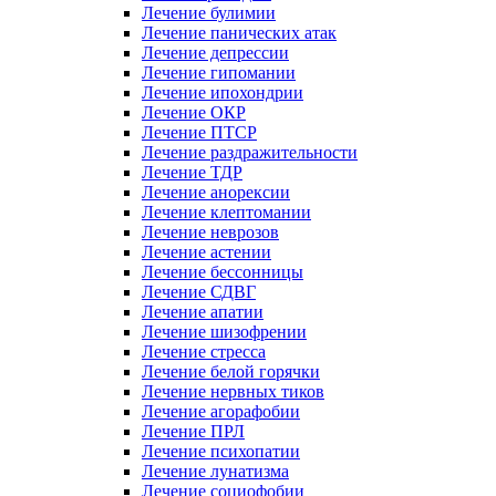
Лечение булимии
Лечение панических атак
Лечение депрессии
Лечение гипомании
Лечение ипохондрии
Лечение ОКР
Лечение ПТСР
Лечение раздражительности
Лечение ТДР
Лечение анорексии
Лечение клептомании
Лечение неврозов
Лечение астении
Лечение бессонницы
Лечение СДВГ
Лечение апатии
Лечение шизофрении
Лечение стресса
Лечение белой горячки
Лечение нервных тиков
Лечение агорафобии
Лечение ПРЛ
Лечение психопатии
Лечение лунатизма
Лечение социофобии