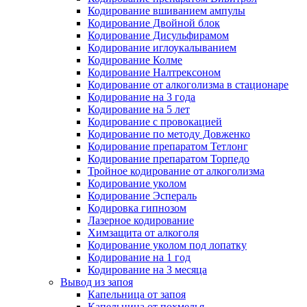
Кодирование вшиванием ампулы
Кодирование Двойной блок
Кодирование Дисульфирамом
Кодирование иглоукалыванием
Кодирование Колме
Кодирование Налтрексоном
Кодирование от алкоголизма в стационаре
Кодирование на 3 года
Кодирование на 5 лет
Кодирование с провокацией
Кодирование по методу Довженко
Кодирование препаратом Тетлонг
Кодирование препаратом Торпедо
Тройное кодирование от алкоголизма
Кодирование уколом
Кодирование Эспераль
Кодировка гипнозом
Лазерное кодирование
Химзащита от алкоголя
Кодирование уколом под лопатку
Кодирование на 1 год
Кодирование на 3 месяца
Вывод из запоя
Капельница от запоя
Капельница от похмелья