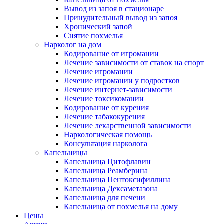
Вывод из запоя в стационаре
Принудительный вывод из запоя
Хронический запой
Снятие похмелья
Нарколог на дом
Кодирование от игромании
Лечение зависимости от ставок на спорт
Лечение игромании
Лечение игромании у подростков
Лечение интернет-зависимости
Лечение токсикомании
Кодирование от курения
Лечение табакокурения
Лечение лекарственной зависимости
Наркологическая помощь
Консультация нарколога
Капельницы
Капельница Цитофлавин
Капельница Реамберина
Капельница Пентоксифиллина
Капельница Дексаметазона
Капельница для печени
Капельница от похмелья на дому
Цены